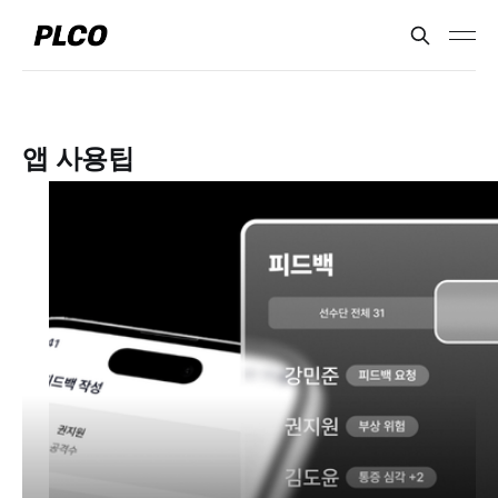
앱 사용팁