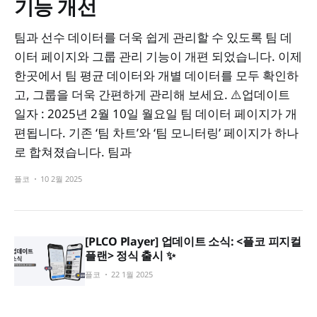
기능 개선
팀과 선수 데이터를 더욱 쉽게 관리할 수 있도록 팀 데
이터 페이지와 그룹 관리 기능이 개편 되었습니다. 이제
한곳에서 팀 평균 데이터와 개별 데이터를 모두 확인하
고, 그룹을 더욱 간편하게 관리해 보세요. ⚠️업데이트
일자 : 2025년 2월 10일 월요일 팀 데이터 페이지가 개
편됩니다. 기존 ‘팀 차트’와 ‘팀 모니터링’ 페이지가 하나
로 합쳐졌습니다. 팀과
플코
10 2월 2025
[PLCO Player] 업데이트 소식: <플코 피지컬
플랜> 정식 출시 ✨
플코
22 1월 2025
[PLCO Coach] 업데이트 소식: 가격제 개편