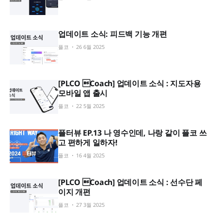
업데이트 소식: 피드백 기능 개편
플코
26 6월 2025
[PLCO Coach] 업데이트 소식 : 지도자용
모바일 앱 출시
플코
22 5월 2025
플터뷰 EP.13 나 영수인데, 나랑 같이 플코 쓰
고 편하게 일하자!
플코
16 4월 2025
[PLCO Coach] 업데이트 소식 : 선수단 페
이지 개편
플코
27 3월 2025